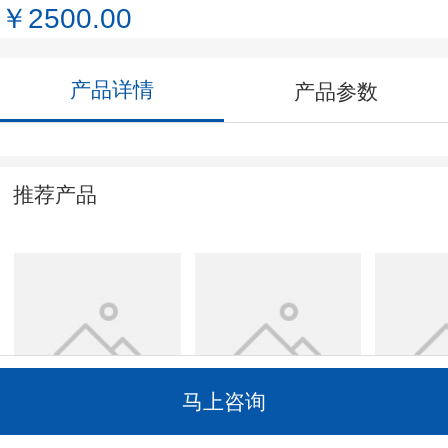
￥2500.00
产品详情
产品参数
推荐产品
百变互联网大咖
【包收录】天涯论
【小红
马上咨询
坛（可带联系方式
发-百粉
图片广
￥55.00
￥45.00
￥3000.